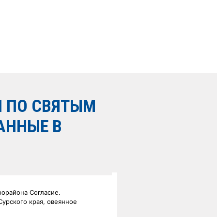
 ПО СВЯТЫМ
АННЫЕ В
рорайона Согласие.
урского края, овеянное