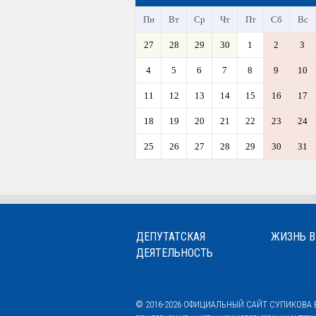
Пн
Вт
Ср
Чт
Пт
Сб
Вс
27
28
29
30
1
2
3
4
5
6
7
8
9
10
11
12
13
14
15
16
17
18
19
20
21
22
23
24
25
26
27
28
29
30
31
ДЕПУТАТСКАЯ
ЖИЗНЬ В
ДЕЯТЕЛЬНОСТЬ
© 2016-2026 ОФИЦИАЛЬНЫЙ САЙТ СУПИКОВА В