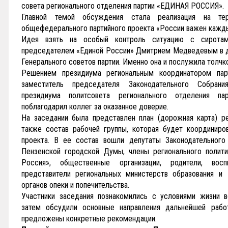
совета регионального отделения партии «ЕДИНАЯ РОССИЯ».
Главной темой обсуждения стала реализация на тер
общефедерального партийного проекта «России важен кажды
Идея взять на особый контроль ситуацию с сирота
председателем «Единой России» Дмитрием Медведевым в д
Генерального советов партии. Именно она и послужила толчк
Решением президиума региональным координатором пар
заместитель председателя Законодательного Собран
президиума политсовета регионального отделения п
поблагодарил коллег за оказанное доверие.
На заседании была представлен план (дорожная карта) ре
также состав рабочей группы, которая будет координиров
проекта. В ее состав вошли депутаты Законодательного
Пензенской городской Думы, члены регионального полити
Россия», общественные организации, родители, вос
представители региональных министерств образования и
органов опеки и попечительства.
Участники заседания познакомились с условиями жизни в
затем обсудили основные направления дальнейшей раб
предложены конкретные рекомендации.