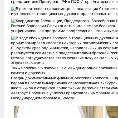
представителя Президента РФ в ПФО Игоря Анатольевича
В рамках повестки рассмотрена реализация Стратегии
и укрепление традиционных духовно-нравственных ценно
Координатор Ассоциации, Председатель Заксобрания 
Евгений Борисович Люлин отметил, что в сфере беспилот
унифицированная программа профессионального и высше
В ходе обсуждения вопроса о традиционных духовно-
проинформировал коллег о некоторых патриотических про
В Сурском крае ряд инициатив, направленных на сохране
реализуется совместно с представителями братской Рес
Итогом сотрудничества стало создание документально-
«Приказано жить».
Также сообщил о получившем международное признание 
памяти и дружбы».
Создан документальный фильм «Брестская крепость — кр
первая в России иммерсивная образовательная экскурсия
школьников и студентов приволжских регионов стали уча
«Автобус Победы» с успехом представлен на форуме «Рос
международном форуме в Бресте.