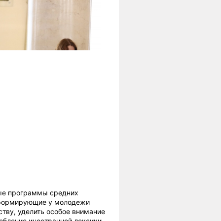
ные программы средних
 формирующие у молодежи
ству, уделить особое внимание
ебление иностранной лексики,