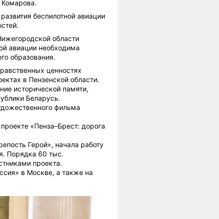
 Комарова.
 развития беспилотной авиации
стей.
Нижегородской области
ной авиации необходима
го образования.
нравственных ценностях
ектах в Пензенской области.
ние исторической памяти,
публики Беларусь.
художественного фильма
проекте «Пенза–Брест: дорога
епость Герой», начала работу
. Порядка 60 тыс.
стниками проекта.
сия» в Москве, а также на