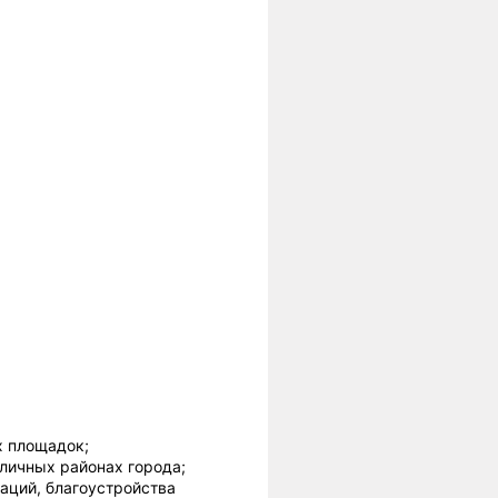
х площадок;
личных районах города;
ций, благоустройства