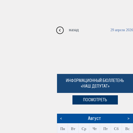
назад
29 апреля 2026
ИНФОРМАЦИОННЫЙ БЮЛЛЕТЕНЬ
«НАШ ДЕПУТАТ»
ПОСМОТРЕТЬ
Август
<
>
Пн
Вт
Ср
Чт
Пт
Сб
Вс