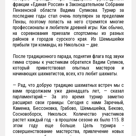
фракции «Единая Россия» в Законодательном Собрании
Пензенской области Вадима Супикова. Турнир за
последние годы стал очень популярен за пределами
Пензы, поэтому попасть на него стремятся многие
профессионалы и любители древней игры. Как обычно,
на соревнования приехали спортсмены из разных
районов и городов сурского края. Из Шемышейки
прибыли три команды, из Никольска — две.
После традиционного парада, поднятия флага под звуки
гимна страны к участникам обратился Вадим Супиков,
который приветствовал опытных мастеров и
начинающих шахматистов, всех, кто любит шахматы.
— Рад, что добрую традицию шахматных встреч мы с
вами продолжаем уже двенадцать лет, — сказал
парламентарий.— За это время турнир заметно
расширил свои границы. Сегодня с нами Заречный,
Каменка, Бессоновка, Грабово, Шемышейка, Беково,
Сосновоборск, Никольск. Количество участников
растет каждый год - в прошлом сезоне их было 115. В
этом году еще больше. Цель турнира -
совершенствование мастерства, привлечение новых